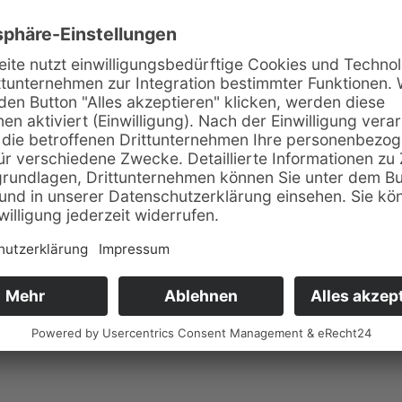
sstellung und
ner für Fliesenprojekte
öchten wir gerne mit