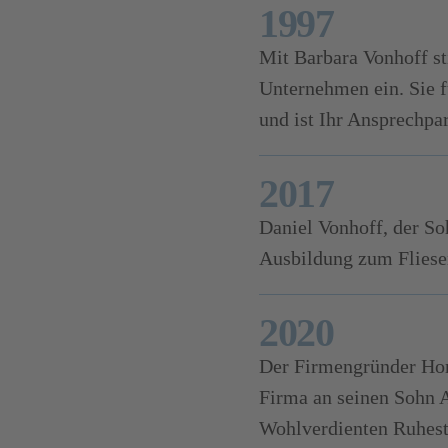
1997
Mit Barbara Vonhoff st
Unternehmen ein. Sie f
und ist Ihr Ansprechpar
bäudes 1996
ngsanzeige 1994
usstellung 1996
enausstellung 1996
rmengebäude 2001
2017
Daniel Vonhoff, der So
Ausbildung zum Fliese
2020
Der Firmengründer Hor
Firma an seinen Sohn An
Wohlverdienten Ruhesta