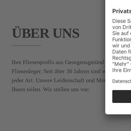
ÜBER UNS
Ihre Fliesenprofis aus Georgensgmünd - Fliesenau
Fliesenleger. Seit über 30 Jahren sind wir Ihr Part
jeder Art. Unsere Leidenschaft und Motivation m
Ihnen teilen. Wir stellen uns vor: